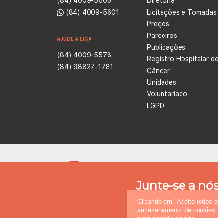
(84) 4009-5600
Diretoria
(84) 4009-5601
Licitações e Tomadas
Preços
Parceiros
AJUDE A LIGA
Publicações
(84) 4009-5578
Registro Hospitalar d
(84) 98827-1781
Câncer
Unidades
Voluntariado
LGPD
A Liga Co
na área d
Junte-se a nós
tratamento
faça a
Clicando em "Aceito todos 
armazenamento de cookies no
Cadastre-se e ajude