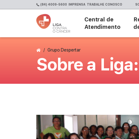
(84) 4009-5600
IMPRENSA
TRABALHE CONOSCO
S
Central de
R
Atendimento
d
Página Inicial
/
Grupo Despertar
Sobre a Liga