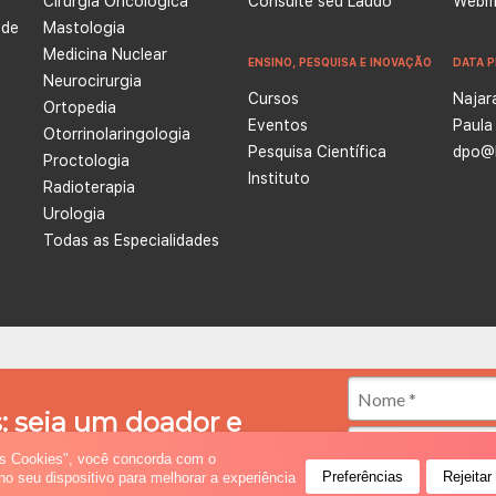
Cirurgia Oncológica
Consulte seu Laudo
Webma
 de
Mastologia
Medicina Nuclear
ENSINO, PESQUISA E INOVAÇÃO
DATA P
Neurocirurgia
Cursos
Najar
Ortopedia
Eventos
Paula
e
Otorrinolaringologia
Pesquisa Científica
dpo@l
Proctologia
Instituto
Radioterapia
Urologia
Todas as Especialidades
ntra o Câncer é uma instituição empenhada no tratamento e prevenção do câncer, além de ser ref
a oncologia. Atualmente possui quatro unidades integradas, nas cidades de Natal e Caicó (Rio Gr
: seja um doador e
 especializado, reabilitação e cuidados paliativos.
 diferença!
os Cookies", você concorda com o
Preferências
Rejeitar
 seu dispositivo para melhorar a experiência
 a combater o câncer no RN