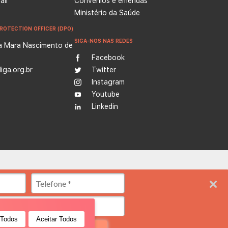
il
Convênios e emendas
Ministério da Saúde
ROTECTION OFFICER (DPO)
SIGA-NOS NAS REDES
a Mara Nascimento de
Facebook
iga.org.br
Twitter
Instagram
Youtube
Linkedin
erência na produção de conhecimento, ensino e formação profissional
ande do Norte), oferecendo assistência médica, diagnóstico e
 Todos
Aceitar Todos