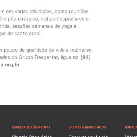
em em várias atividades, como reuniões,
 pós-cirúrgico, visitas hospitalares e
 ainda, sessões semanais de yoga e
po de canto coral.
 pouco de qualidade de vida a mulheres
dades do Grupo Despertar, ligue no
(84)
a.org.br
ESPECIALIDADE MÉDICA
EXAMES E RESULTADOS
ESPAÇ