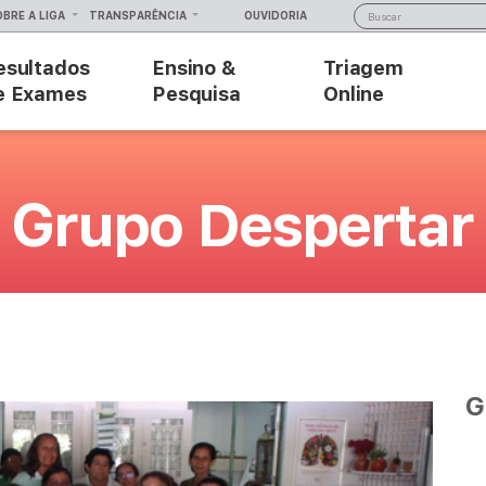
OBRE A LIGA
TRANSPARÊNCIA
OUVIDORIA
esultados
Ensino &
Triagem
e Exames
Pesquisa
Online
: Grupo Despertar
G