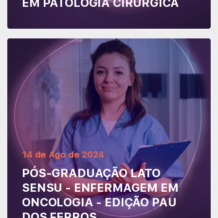
EM PATOLOGIA CIRÚRGICA
Leia mais
14
de
Ago
de
2024
PÓS-GRADUAÇÃO LATO
SENSU - ENFERMAGEM EM
ONCOLOGIA - EDIÇÃO PAU
DOS FERROS