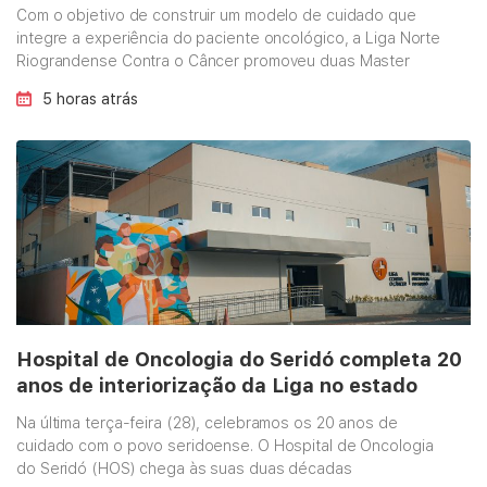
oncológico
Com o objetivo de construir um modelo de cuidado que
integre a experiência do paciente oncológico, a Liga Norte
Riograndense Contra o Câncer promoveu duas Master
Classes em Educação Terapêutica de Pacientes
5 horas atrás
Oncológicos. Os encontros aconteceram entre 20 a 29 de
julho no auditório da Unidade de Oncologia Pediátrica, no
Alecrim, e foram direcionados para …
Continued
Hospital de Oncologia do Seridó completa 20
anos de interiorização da Liga no estado
Na última terça-feira (28), celebramos os 20 anos de
cuidado com o povo seridoense. O Hospital de Oncologia
do Seridó (HOS) chega às suas duas décadas