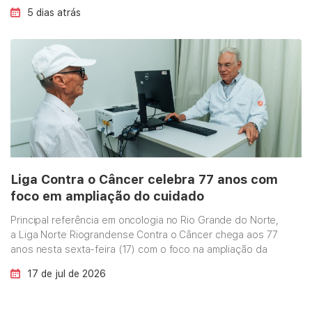
colecionando histórias, conquistas e avanços no
5 dias atrás
tratamento oncológico no Rio Grande do Norte. As
comemorações começaram com um jantar que reuniu
colaboradores, parceiros e convidados da Liga. Foi uma …
Continued
Liga Contra o Câncer celebra 77 anos com
foco em ampliação do cuidado
Principal referência em oncologia no Rio Grande do Norte,
a Liga Norte Riograndense Contra o Câncer chega aos 77
anos nesta sexta-feira (17) com o foco na ampliação da
sua rede de cuidados para chegar a cada vez mais
17 de jul de 2026
pessoas. Ao longo de quase oito décadas, a instituição
expandiu sua atuação, diversificou serviços e fortaleceu
sua …
Continued