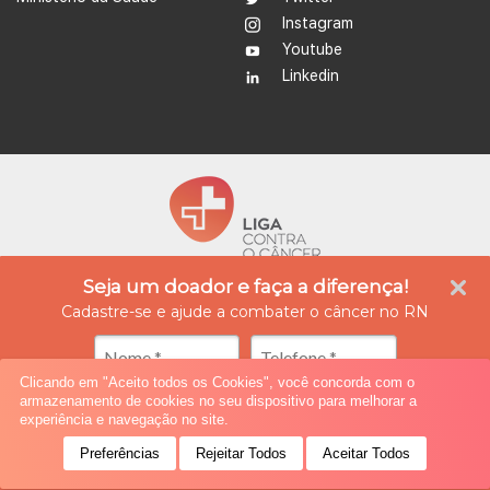
Instagram
Youtube
Linkedin
Seja um doador e faça a diferença!
A Liga Contra o Câncer é uma instituição empenhada no tratamento e prevenção do
câncer, além de ser referência na produção de conhecimento, ensino e formação
Cadastre-se e ajude a combater o câncer no RN
profissional na área da oncologia. Atualmente possui quatro unidades integradas, nas
cidades de Natal e Caicó (Rio Grande do Norte), oferecendo assistência médica,
diagnóstico e tratamento especializado, reabilitação e cuidados paliativos.
Clicando em "Aceito todos os Cookies", você concorda com o
armazenamento de cookies no seu dispositivo para melhorar a
© 2019 All rights reserved.
ponto criativo
experiência e navegação no site.
Preferências
Rejeitar Todos
Aceitar Todos
Seja um Doador!