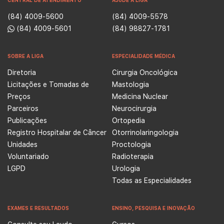
CENTRAL DE ATENDIMENTO
AJUDE A LIGA
(84) 4009-5600
(84) 4009-5578
(84) 4009-5601
(84) 98827-1781
SOBRE A LIGA
ESPECIALIDADE MÉDICA
Diretoria
Cirurgia Oncológica
Licitações e Tomadas de
Mastologia
Preços
Medicina Nuclear
Parceiros
Neurocirurgia
Publicações
Ortopedia
Registro Hospitalar de Câncer
Otorrinolaringologia
Unidades
Proctologia
Voluntariado
Radioterapia
LGPD
Urologia
Todas as Especialidades
EXAMES E RESULTADOS
ENSINO, PESQUISA E INOVAÇÃO