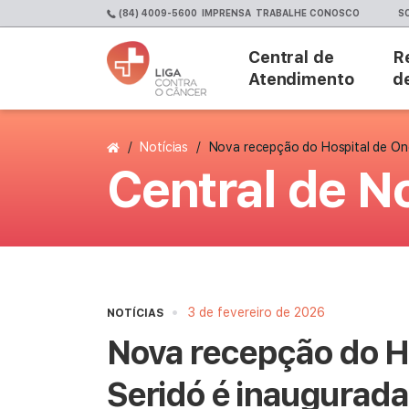
(84) 4009-5600
IMPRENSA
TRABALHE CONOSCO
S
Central de
R
Atendimento
d
Página Inicial
/
Notícias
/
Nova recepção do Hospital de On
Central de No
•
3 de fevereiro de 2026
NOTÍCIAS
Nova recepção do H
Seridó é inaugurada