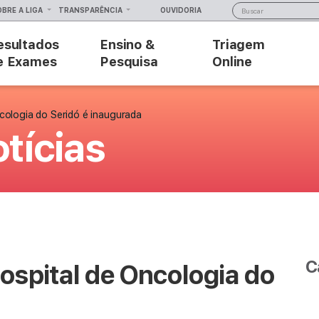
OBRE A LIGA
TRANSPARÊNCIA
OUVIDORIA
esultados
Ensino &
Triagem
e Exames
Pesquisa
Online
cologia do Seridó é inaugurada
tícias
C
ospital de Oncologia do