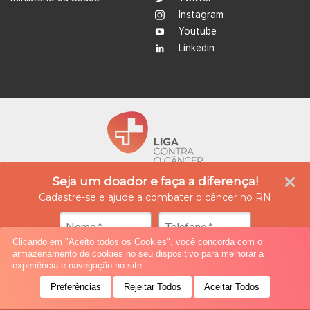
Instagram
Youtube
Linkedin
Seja um doador e faça a diferença!
A Liga Contra o Câncer é uma instituição empenhada no tratamento e prevenção do
câncer, além de ser referência na produção de conhecimento, ensino e formação
Cadastre-se e ajude a combater o câncer no RN
profissional na área da oncologia. Atualmente possui quatro unidades integradas, nas
cidades de Natal e Caicó (Rio Grande do Norte), oferecendo assistência médica,
diagnóstico e tratamento especializado, reabilitação e cuidados paliativos.
Clicando em "Aceito todos os Cookies", você concorda com o
armazenamento de cookies no seu dispositivo para melhorar a
© 2019 All rights reserved.
ponto criativo
experiência e navegação no site.
Preferências
Rejeitar Todos
Aceitar Todos
Seja um Doador!