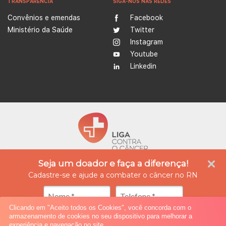
TRANSPARÊNCIA
SIGA-NOS NAS REDES
Convênios e emendas
Facebook
Ministério da Saúde
Twitter
Instagram
Youtube
Linkedin
Seja um doador e faça a diferença!
A Liga Contra o Câncer é uma instituição empenhada no tratamento e prevenção do
câncer, além de ser referência na produção de conhecimento, ensino e formação
Cadastre-se e ajude a combater o câncer no RN
profissional na área da oncologia. Atualmente possui quatro unidades integradas, nas
cidades de Natal e Caicó (Rio Grande do Norte), oferecendo assistência médica,
diagnóstico e tratamento especializado, reabilitação e cuidados paliativos.
Clicando em "Aceito todos os Cookies", você concorda com o
armazenamento de cookies no seu dispositivo para melhorar a
© 2019 All rights reserved.
ponto criativo
experiência e navegação no site.