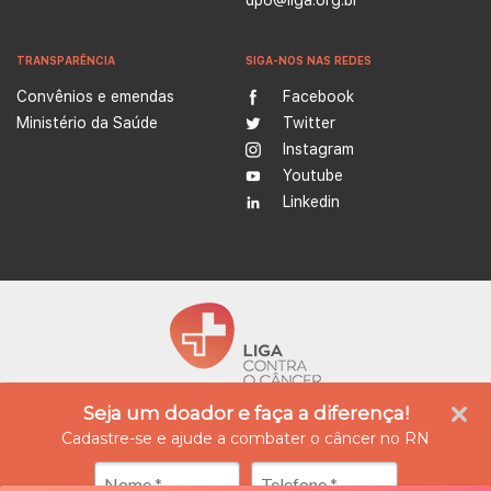
TRANSPARÊNCIA
SIGA-NOS NAS REDES
Convênios e emendas
Facebook
Ministério da Saúde
Twitter
Instagram
Youtube
Linkedin
Seja um doador e faça a diferença!
A Liga Contra o Câncer é uma instituição empenhada no tratamento e prevenção do
câncer, além de ser referência na produção de conhecimento, ensino e formação
Cadastre-se e ajude a combater o câncer no RN
profissional na área da oncologia. Atualmente possui quatro unidades integradas, nas
cidades de Natal e Caicó (Rio Grande do Norte), oferecendo assistência médica,
diagnóstico e tratamento especializado, reabilitação e cuidados paliativos.