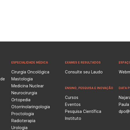
ESPECIALIDADE MÉDICA
EXAMES E RESULTADOS
ESPAÇ
Cirurgia Oncológica
Consulte seu Laudo
Webma
 de
Mastologia
Medicina Nuclear
ENSINO, PESQUISA E INOVAÇÃO
DATA P
Neurocirurgia
Cursos
Najar
Ortopedia
Eventos
Paula
e
Otorrinolaringologia
Pesquisa Científica
dpo@l
Proctologia
Instituto
Radioterapia
Urologia