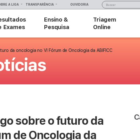
OBRE A LIGA
TRANSPARÊNCIA
OUVIDORIA
esultados
Ensino &
Triagem
e Exames
Pesquisa
Online
uturo da oncologia no VI Fórum de Oncologia da ABIFICC
tícias
C
go sobre o futuro da
um de Oncologia da