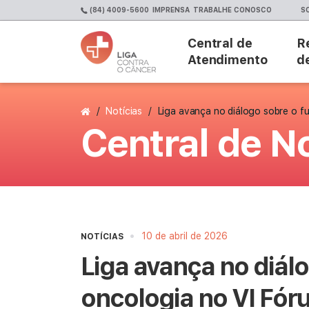
(84) 4009-5600
IMPRENSA
TRABALHE CONOSCO
S
Central de
R
Atendimento
d
Página Inicial
/
Notícias
/
Liga avança no diálogo sobre o f
Central de No
•
10 de abril de 2026
NOTÍCIAS
Liga avança no diálo
oncologia no VI Fór