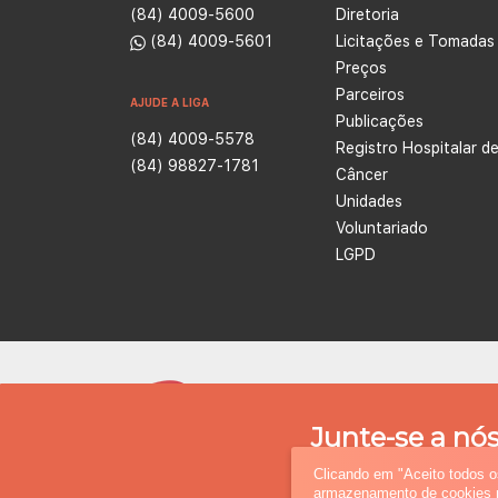
(84) 4009-5600
Diretoria
(84) 4009-5601
Licitações e Tomadas
Preços
Parceiros
AJUDE A LIGA
Publicações
(84) 4009-5578
Registro Hospitalar d
(84) 98827-1781
Câncer
Unidades
Voluntariado
LGPD
A Liga Co
na área d
Junte-se a nós
tratamento
faça a
Clicando em "Aceito todos 
armazenamento de cookies no