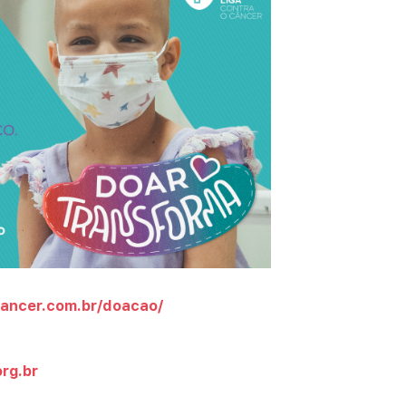
cancer.com.br/doacao/
rg.br