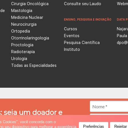
Cirurgia Oncológica
Consulte seu Laudo
Webma
 de
Mastologia
Medicina Nuclear
ENSINO, PESQUISA E INOVAÇÃO
DATA P
Neurocirurgia
Cursos
Najar
Ortopedia
Eventos
Paula
e
Otorrinolaringologia
Pesquisa Científica
dpo@l
Proctologia
Instituto
Radioterapia
Urologia
Todas as Especialidades
ntra o Câncer é uma instituição empenhada no tratamento e prevenção do câncer, além de ser ref
a oncologia. Atualmente possui quatro unidades integradas, nas cidades de Natal e Caicó (Rio Gr
: seja um doador e
 especializado, reabilitação e cuidados paliativos.
 diferença!
os Cookies", você concorda com o
Preferências
Rejeitar
 seu dispositivo para melhorar a experiência