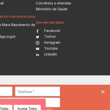
il
Convênios e emendas
Ministério da Saúde
ROTECTION OFFICER (DPO)
SIGA-NOS NAS REDES
a Mara Nascimento de
Facebook
iga.org.br
Twitter
Instagram
Youtube
Linkedin
erência na produção de conhecimento, ensino e formação profissional
ande do Norte), oferecendo assistência médica, diagnóstico e
 Todos
Aceitar Todos