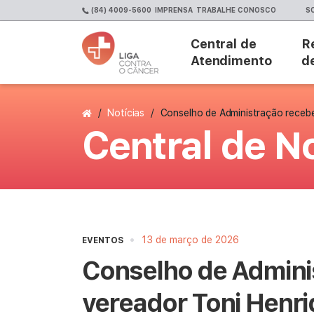
(84) 4009-5600
IMPRENSA
TRABALHE CONOSCO
S
Central de
R
Atendimento
d
Página Inicial
/
Notícias
/
Conselho de Administração recebe
Central de No
•
13 de março de 2026
EVENTOS
Conselho de Adminis
vereador Toni Henr