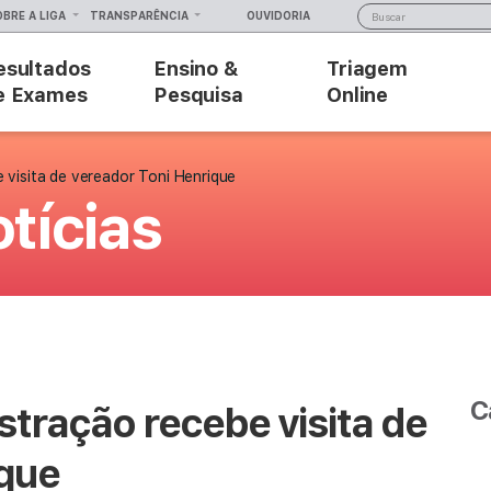
OBRE A LIGA
TRANSPARÊNCIA
OUVIDORIA
esultados
Ensino &
Triagem
e Exames
Pesquisa
Online
 visita de vereador Toni Henrique
tícias
C
tração recebe visita de
ique