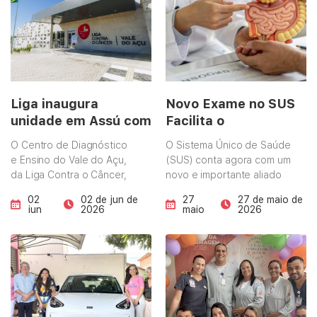
Liga inaugura
Novo Exame no SUS
unidade em Assú com
Facilita o
foco em ampliar
Rastreamento do
O Centro de Diagnóstico
O Sistema Único de Saúde
diagnóstico precoce
Câncer de Intestino
e Ensino do Vale do Açu,
(SUS) conta agora com um
e tratamento do
da Liga Contra o Câncer,
novo e importante aliado
câncer
entrou em funcionamento
na prevenção e detecção
02
02 de jun de
27
27 de maio de
ofertando cinco
precoce do câncer de
jun
2026
maio
2026
especialidades médicas. A
intestino: o FIT (Teste
inauguração da primeira
Imunoquímico Fecal).
etapa da unidade foi
Trata-se de um exame de
realizada nesta sexta-
fezes muito mais simples,
feira (29) com a presença
prático e que traz mais
da diretoria, médicos e
conforto para a
colaboradores da Liga,
população. O