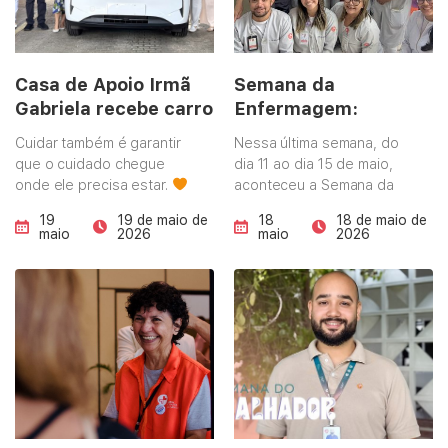
além de representantes
funcionamento do teste é
dos municípios da região
bastante acessível: Você
e parceiros. No primeiro …
retira …
Continued
Continued
Casa de Apoio Irmã
Semana da
Gabriela recebe carro
Enfermagem:
de Natalia Bonavides
cuidando de quem
Cuidar também é garantir
Nessa última semana, do
via emenda federal
cuida
que o cuidado chegue
dia 11 ao dia 15 de maio,
onde ele precisa estar.
aconteceu a Semana da
Com investimento
Enfermagem nas unidades
19
19 de maio de
18
18 de maio de
viabilizado por emenda
da Liga Contra o Câncer.
maio
2026
maio
2026
individual da deputada
Nessa campanha,
federal Natália Bonavides,
celebramos os
a Liga fortalece sua rede
profissionais que cuidam
de cuidado com um novo
da vida e estão sempre
veículo que passa a
dispostos a ajudar quem
apoiar diretamente ações
mais precisa, focando na
estratégicas da
sua saúde mental e no
instituição. O veículo será
seu autocuidado. Foram
utilizado tanto nas
disponibilizados
atividades da Rede
momentos e cabines …