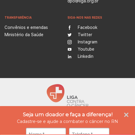
dpo@liga.org.br
TRANSPARÊNCIA
SIGA-NOS NAS REDES
Convênios e emendas
Facebook
Ministério da Saúde
Twitter
Instagram
Youtube
Linkedin
Seja um doador e faça a diferença!
A Liga Contra o Câncer é uma instituição empenhada no tratamento e prevenção do
câncer, além de ser referência na produção de conhecimento, ensino e formação
Cadastre-se e ajude a combater o câncer no RN
profissional na área da oncologia. Atualmente possui quatro unidades integradas, nas
cidades de Natal e Caicó (Rio Grande do Norte), oferecendo assistência médica,
diagnóstico e tratamento especializado, reabilitação e cuidados paliativos.