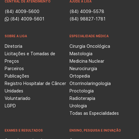
CENTRAL DE ATENDIMENTO
AJUDE A LIGA
(84) 4009-5600
(84) 4009-5578
(84) 4009-5601
(84) 98827-1781
SOBRE A LIGA
ESPECIALIDADE MÉDICA
Diretoria
Cirurgia Oncológica
Licitações e Tomadas de
Mastologia
Preços
Medicina Nuclear
Parceiros
Neurocirurgia
Publicações
Ortopedia
Registro Hospitalar de Câncer
Otorrinolaringologia
Unidades
Proctologia
Voluntariado
Radioterapia
LGPD
Urologia
Todas as Especialidades
EXAMES E RESULTADOS
ENSINO, PESQUISA E INOVAÇÃO