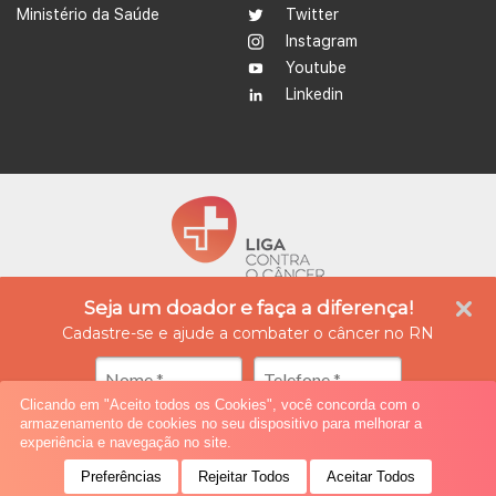
Ministério da Saúde
Twitter
Instagram
Youtube
Linkedin
Seja um doador e faça a diferença!
A Liga Contra o Câncer é uma instituição empenhada no tratamento e prevenção do
câncer, além de ser referência na produção de conhecimento, ensino e formação
Cadastre-se e ajude a combater o câncer no RN
profissional na área da oncologia. Atualmente possui quatro unidades integradas, nas
cidades de Natal e Caicó (Rio Grande do Norte), oferecendo assistência médica,
diagnóstico e tratamento especializado, reabilitação e cuidados paliativos.
Clicando em "Aceito todos os Cookies", você concorda com o
armazenamento de cookies no seu dispositivo para melhorar a
© 2019 All rights reserved.
ponto criativo
experiência e navegação no site.
Preferências
Rejeitar Todos
Aceitar Todos
Seja um Doador!