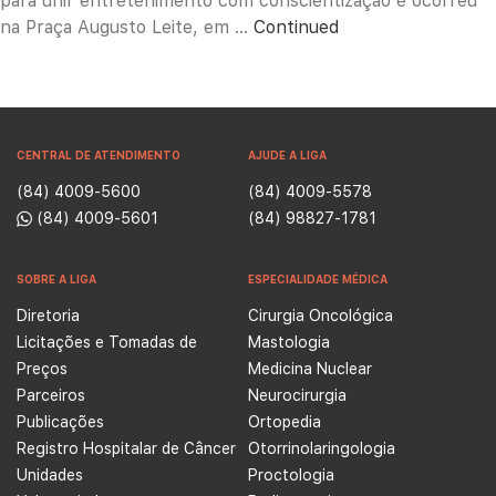
para unir entretenimento com conscientização e ocorreu
na Praça Augusto Leite, em …
Continued
CENTRAL DE ATENDIMENTO
AJUDE A LIGA
(84) 4009-5600
(84) 4009-5578
(84) 4009-5601
(84) 98827-1781
SOBRE A LIGA
ESPECIALIDADE MÉDICA
Diretoria
Cirurgia Oncológica
Licitações e Tomadas de
Mastologia
Preços
Medicina Nuclear
Parceiros
Neurocirurgia
Publicações
Ortopedia
Registro Hospitalar de Câncer
Otorrinolaringologia
Unidades
Proctologia