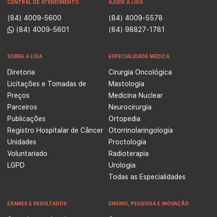
CENTRAL DE ATENDIMENTO
AJUDE A LIGA
(84) 4009-5600
(84) 4009-5578
(84) 4009-5601
(84) 98827-1781
SOBRE A LIGA
ESPECIALIDADE MÉDICA
Diretoria
Cirurgia Oncológica
Licitações e Tomadas de
Mastologia
Preços
Medicina Nuclear
Parceiros
Neurocirurgia
Publicações
Ortopedia
Registro Hospitalar de Câncer
Otorrinolaringologia
Unidades
Proctologia
Voluntariado
Radioterapia
LGPD
Urologia
Todas as Especialidades
EXAMES E RESULTADOS
ENSINO, PESQUISA E INOVAÇÃO