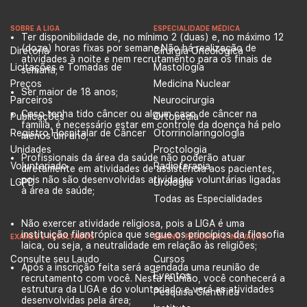
SOBRE A LIGA
ESPECIALIDADE MÉDICA
Ter disponibilidade de, no mínimo 2 (duas) e, no máximo 12
(doze) horas fixas por semana.Não há realização de
Diretoria
Cirurgia Oncológica
atividades à noite e nem recrutamento para os finais de
Licitações e Tomadas de
Mastologia
semana;
Preços
Medicina Nuclear
Ser maior de 18 anos;
Parceiros
Neurocirurgia
Caso tenha tido câncer ou algum caso de câncer na
Publicações
Ortopedia
família, é necessário estar em controle da doença há pelo
Registro Hospitalar de Câncer
Otorrinolaringologia
menos um ano;
Unidades
Proctologia
Profissionais da área da saúde não poderão atuar
Voluntariado
Radioterapia
diretamente em atividades de assistência aos pacientes,
pois não são desenvolvidas atividades voluntárias ligadas
LGPD
Urologia
à área de saúde;
Todas as Especialidades
Não exercer atividade religiosa, pois a LIGA é uma
instituição filantrópica que segue os princípios da filosofia
EXAMES E RESULTADOS
ENSINO, PESQUISA E INOVAÇÃO
laica, ou seja, a neutralidade em relação às religiões;
Consulte seu Laudo
Cursos
Após a inscrição feita será agendada uma reunião de
Eventos
recrutamento com você. Nesta reunião, você conhecerá a
estrutura da LIGA e do voluntariado e verá as atividades
Pesquisa Científica
desenvolvidas pela área;