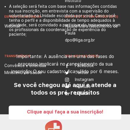
Instituto
A seleção será feita com base nas informações contidas
na sua inscrição, em entrevista com a supervisão do
voluntariado na Unidade escolhida por você. Caso você
ESPAÇO COLABORADOR
DATA PROTECTION OFFICER (DPO)
tenha o perfil e a disponibilidade de tempo adequados à
atividade, será convidado a participar do treinamento com
Webmail
Najara Mara Nascimento de
os profissionais da coordenação de experiência do
Paula
paciente;
dpo@liga.org.br
Importante: A ausência em uma das fases do
TRANSPARÊNCIA
SIGA-NOS NAS REDES
processo implicará no cancelamento da sua
Convênios e emendas
Facebook
inscrição. O seu cadastro fica válido por 6 meses.
Ministério da Saúde
Twitter
Instagram
Se você chegou até aqui e atende a
Youtube
todos os pré-requisitos
Linkedin
Clique aqui faça a sua inscrição!