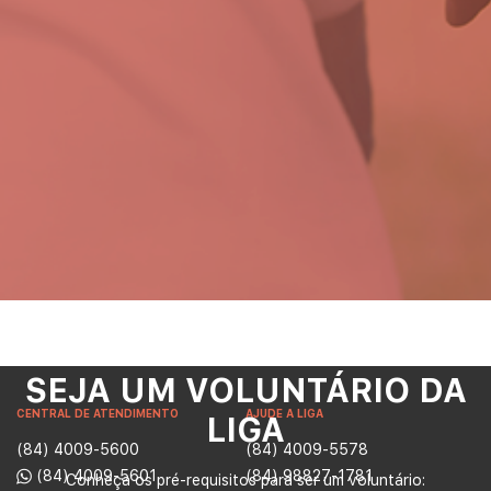
SEJA UM VOLUNTÁRIO DA
CENTRAL DE ATENDIMENTO
AJUDE A LIGA
LIGA
(84) 4009-5600
(84) 4009-5578
(84) 4009-5601
(84) 98827-1781
Conheça os pré-requisitos para ser um voluntário: